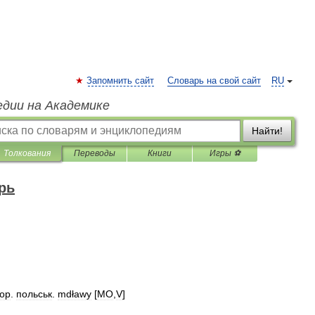
Запомнить сайт
Словарь на свой сайт
RU
едии на Академике
Найти!
Толкования
Переводы
Книги
Игры ⚽
рь
ор
.
польськ
.
mdławy
[
MО
,
V
]