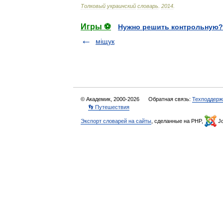
Толковый
украинский
словарь
.
2014
.
Игры ⚽
Нужно решить контрольную?
міщук
© Академик, 2000-2026
Обратная связь:
Техподдерж
👣 Путешествия
Экспорт словарей на сайты
, сделанные на PHP,
Jo