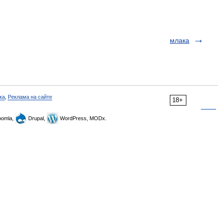
млака
ка
,
Реклама на сайте
18+
omla,
Drupal,
WordPress, MODx.