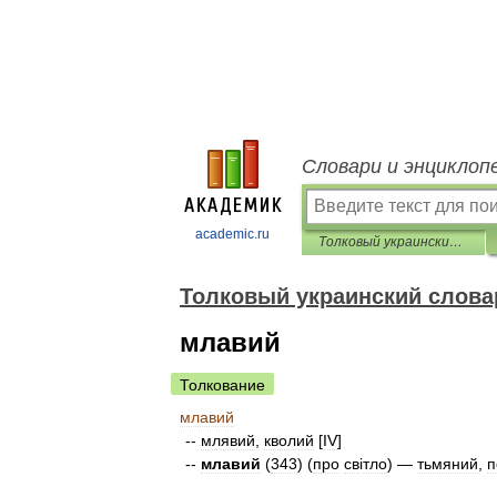
Словари и энциклоп
academic.ru
Толковый украинский словарь
Толковый украинский слова
млавий
Толкование
млавий
--
млявий
,
кволий
[
IV
]
--
млавий
(
343
) (
про
св
і
тло
) —
тьмяний
,
п